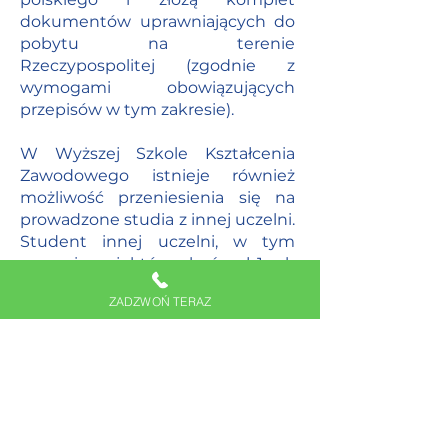
dokumentów uprawniających do
pobytu na terenie
Rzeczypospolitej (zgodnie z
wymogami obowiązujących
przepisów w tym zakresie).
W Wyższej Szkole Kształcenia
Zawodowego istnieje również
możliwość przeniesienia się na
prowadzone studia z innej uczelni.
Student innej uczelni, w tym
zagranicznej, który ukończył 1 rok
studiów może za zgodą
ZADZWOŃ TERAZ
Prorektora ds. kształcenia zostać
przeniesiony na studia bez
postępowania rekrutacyjnego.
Zgodnie z Regulaminem Studiów
kandydat taki zobowiązany jest
do przedłożenia Prorektorowi ds.
kształcenia dotychczasowego