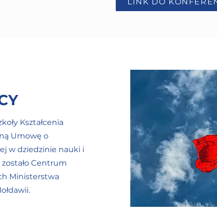
LINK DO KONFEREN
CY
zkoły Kształcenia
jną Umowę o
 w dziedzinie nauki i
i zostało Centrum
ch Ministerstwa
ołdawii.