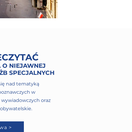
ECZYTAĆ
 O NIEJAWNEJ
UŻB SPECJALNYCH
 się nad tematyką
zpoznawczych w
i wywiadowczych oraz
obywatelskie.
wa >