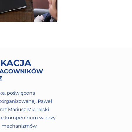
IKACJA
RACOWNIKÓW
Z
żka, poświęcona
zorganizowanej. Paweł
raz Mariusz Michalski
iste kompendium wiedzy,
kę mechanizmów