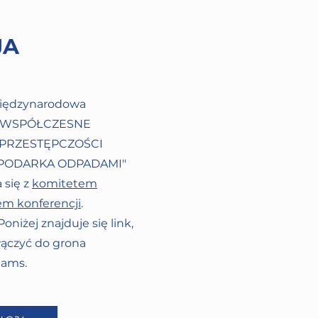
JA
międzynarodowa
. "WSPÓŁCZESNE
PRZESTĘPCZOŚCI
PODARKA ODPADAMI"
 się z
komitetem
m konferencji
.
oniżej znajduje się link,
ączyć do grona
eams.