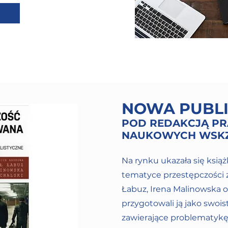
NOWA PUBL
POD REDAKCJĄ P
NAUKOWYCH WSK
Na rynku ukazała się ksią
tematyce przestępczości 
Łabuz, Irena Malinowska o
przygotowali ją jako swo
zawierające problematy